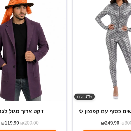
17% הנחה
ים כסוף עם קפוצון ✨
ז'קט ארוך סגול לגב
₪
119.90
₪
200.00
₪
249.90
₪
30