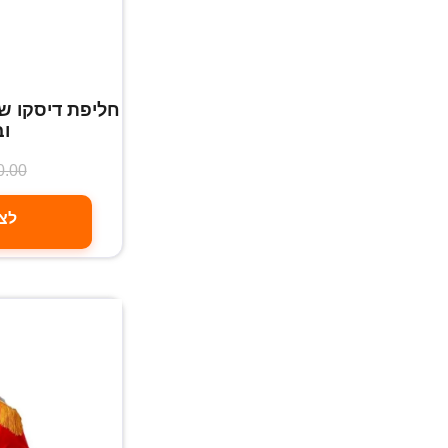
חליפת דיסקו ש
וב
0.00
לצפ