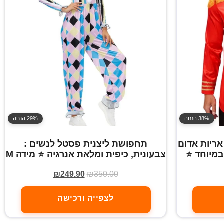
38% הנחה
29% הנחה
ריות אדום
תחפושת ליצנית פסטל לנשים :
במיוחד ⭐
צבעונית, כיפית ומלאת אנרגיה ⭐ מידה M
₪
249.90
₪
350.00
לצפייה ורכישה