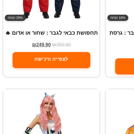
16% הנחה
29% הנחה
ר : גרסת
תחפושת כבאי לגבר : שחור או אדום 🔥
₪
249.90
₪
350.00
לצפייה ורכישה