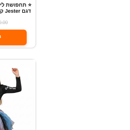
⭐ תחפושת ליצ
דגם Jester קלאסי ומטורף ⭐ מידה M
0.00
ה