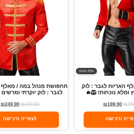
25% הנחה
 האריות לגבר : לוק
תחפושת מנהל במה / מאלף א
 ומלא נוכחות! 🦁🔥
לגבר : לוק יוקרתי ומרשים 
₪
249.90
₪
400.00
₪
189.90
₪
25
ייה ורכישה
לצפייה ורכישה