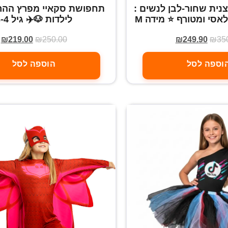
נית שחור-לבן לנשים :
תחפושת סקאיי מפרץ הה
לילדות 🐶✈️ גיל 3-4
₪
219.00
₪
250.00
₪
249.90
₪
35
וספה לסל
הוספה לסל