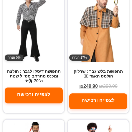
17% הנחה
0% הנחה
תחפושת בלש גבר : שרלוק
תחפושת דיסקו לגבר : חולצה
הולמס האגדי🕵️‍♂️
ומכנס מתרחב סטייל שנות
ה־70 🕺✨
₪
249.90
₪
299.00
לצפייה ורכישה
לצפייה ורכישה