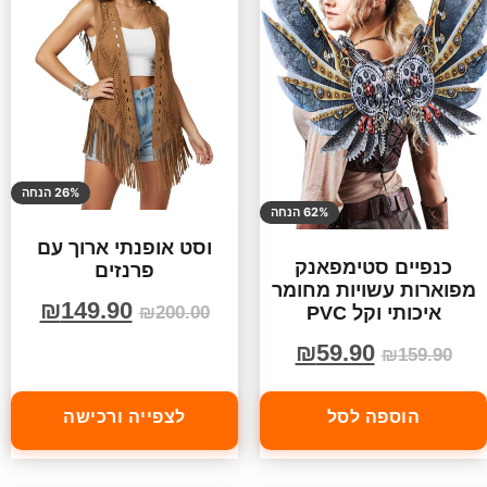
26% הנחה
62% הנחה
וסט אופנתי ארוך עם
כנפיים סטימפאנק
פרנזים
מפוארות עשויות מחומר
₪
149.90
איכותי וקל PVC
₪
200.00
₪
59.90
₪
159.90
הוספה לסל
לצפייה ורכישה