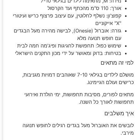
מידה: M, מתאימה לילדים בגילאי 7-10
אורך: 110 ס"מ מהכתף ועד הקרסול
קפוצ'ון: נשלף לחלוטין, עם עיצוב פרצוף כריש ועיטורי
"X" אייקוניים
גזרה: אוברול (Onesie), לבישה מהירה מעל הבגדים
עם חופש תנועה מלא
שימוש כפול: תחפושת לחגיגות ופיג'מה חמה לבית
בטיחות: בדוק ומאושר על ידי מכון התקנים הישראלי
למי זה מתאים
מושלם לילדים בגילאי 7-10 שאוהבים דמויות מגניבות,
כרישים ועולם הגיימינג.
מתאים לפורים, מסיבות תחפושות, ימי הולדת ואירועי
תחפושות לאורך כל השנה.
איך משלבים
לובשים את האוברול מעל בגדים רגילים לחופש תנועה
מירבי.