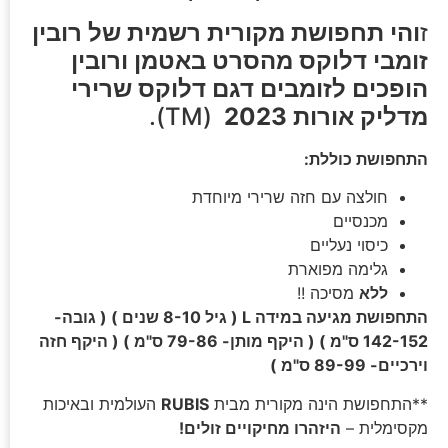
ז
והי תחפושת מקורית רשמית של רובין
זומבי דלוקס מהסרט באטמן ורובין
הופכים לזומבים דגם דלוקס שרירי
מדליק אורות 2023
(TM).
התחפושת כוללת:
חולצה עם חזה שרירי מיוחדת
מכנסיים
כיסוי נעליים
גלימה מפוארת
ללא
מסיכה !!
התחפושת מגיעה במידה L ( גיל 8-10 שנים ) ( גובה-
142-152 ס"מ ) ( היקף מותן- 79-86 ס"מ ) ( היקף חזה
וירכיים- 89-99 ס"מ )
**התחפושת הינה מקורית מבית
RUBIS
העולמית ובאיכות
מקסימלית –
היזהרו מחיקויים זולים!