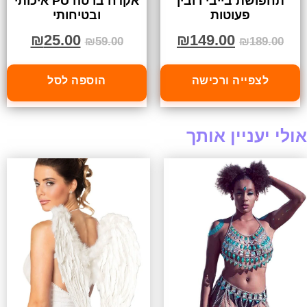
תחפושת בייבי רובין
אקדח ברטה PU איכותי
פעוטות
ובטיחותי
₪
25.00
₪
149.00
₪
59.00
₪
189.00
לצפייה ורכישה
הוספה לסל
אולי יעניין אותך