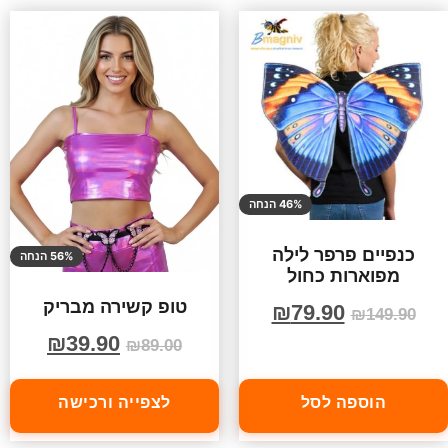
46% הנחה
כנפיים פרפר לילה
56% הנחה
מפוארות כחול
טופ קשירה מבריק
₪
79.90
₪
149.90
₪
39.90
₪
89.00
הוספה לסל
לצפייה ורכישה