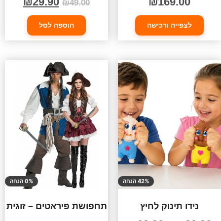
₪
29.90
₪
169.00
₪
49.00
לצפייה ורכישה
הוספה לסל
42% הנחה
0% הנחה
נידו תינוק לחיץ
תחפושת פיראטים – זוגית