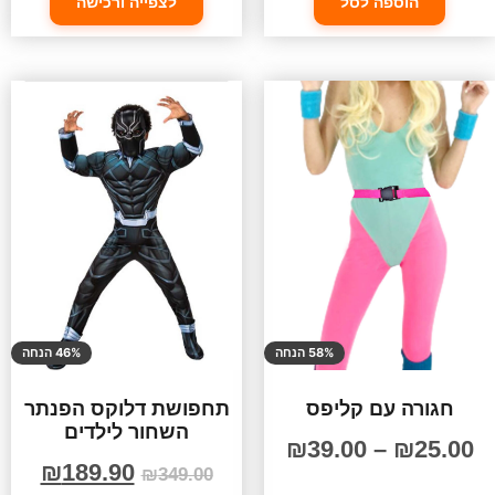
הוספה לסל
לצפייה ורכישה
58% הנחה
46% הנחה
חגורה עם קליפס
תחפושת דלוקס הפנתר
השחור לילדים
₪
39.00
–
₪
25.00
₪
189.90
₪
349.00