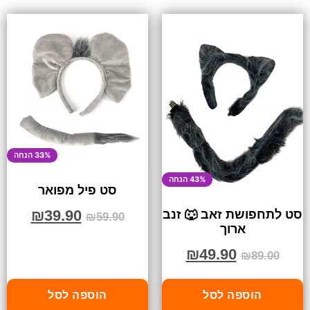
33% הנחה
43% הנחה
סט פיל מפואר
₪
39.90
סט לתחפושת זאב 🐺 זנב
₪
59.90
ארוך
₪
49.90
₪
89.00
הוספה לסל
הוספה לסל