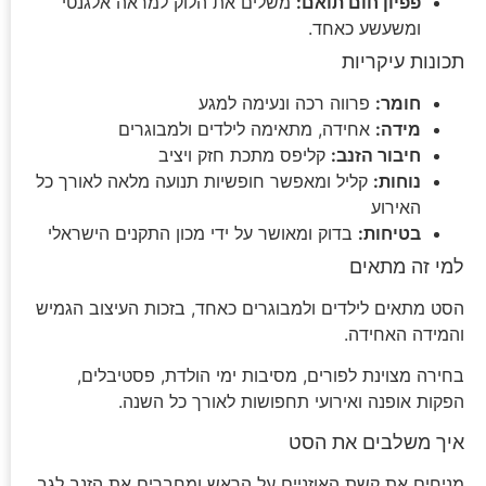
פפיון חום תואם:
משלים את הלוק למראה אלגנטי
ומשעשע כאחד.
תכונות עיקריות
חומר:
פרווה רכה ונעימה למגע
מידה:
אחידה, מתאימה לילדים ולמבוגרים
חיבור הזנב:
קליפס מתכת חזק ויציב
נוחות:
קליל ומאפשר חופשיות תנועה מלאה לאורך כל
האירוע
בטיחות:
בדוק ומאושר על ידי מכון התקנים הישראלי
למי זה מתאים
הסט מתאים לילדים ולמבוגרים כאחד, בזכות העיצוב הגמיש
והמידה האחידה.
בחירה מצוינת לפורים, מסיבות ימי הולדת, פסטיבלים,
הפקות אופנה ואירועי תחפושות לאורך כל השנה.
איך משלבים את הסט
מניחים את קשת האוזניים על הראש ומחברים את הזנב לגב