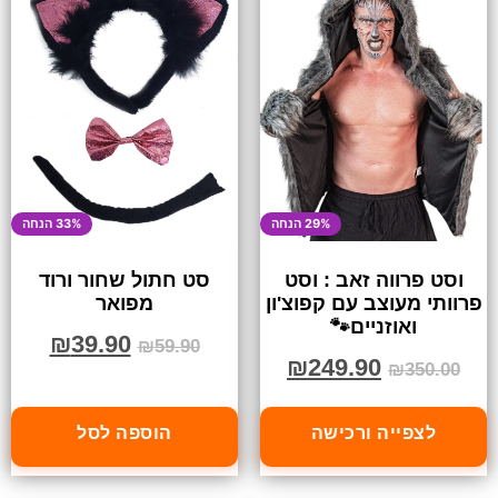
29% הנחה
33% הנחה
וסט פרווה זאב : וסט
סט חתול שחור ורוד
פרוותי מעוצב עם קפוצ'ון
מפואר
ואוזניים🐾
₪
39.90
₪
59.90
₪
249.90
₪
350.00
לצפייה ורכישה
הוספה לסל