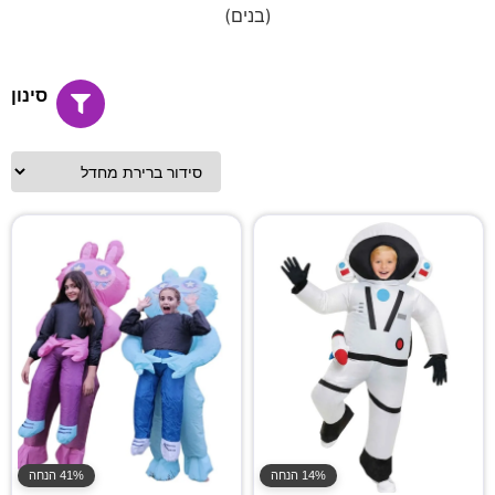
(בנים)
סינון
14% הנחה
41% הנחה