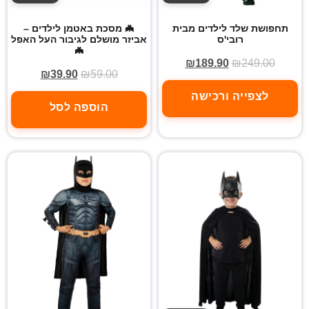
תחפושת שלד לילדים מבית
🦇 מסכת באטמן לילדים –
רובי'ס
אביזר מושלם לגיבור העל האפל
🦇
₪
189.90
₪
249.00
₪
39.90
₪
59.00
לצפייה ורכישה
הוספה לסל