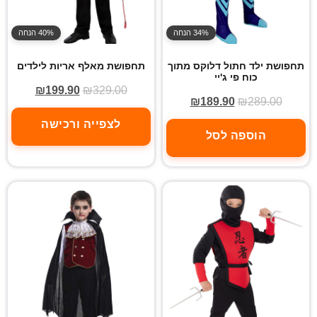
34% הנחה
40% הנחה
תחפושת ילד חתול דלוקס מתוך
תחפושת מאלף אריות לילדים
כוח פי ג'יי
₪
199.90
₪
329.00
₪
189.90
₪
289.00
לצפייה ורכישה
הוספה לסל