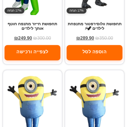
17% הנחה
17% הנחה
תחפושת וולוסירפטור מתנפחת
תחפושת חייזר מתנפח חוטף
לילדים 🦖⚡
אותך לילדים
₪
249.90
₪
300.00
₪
289.90
₪
350.00
הוספה לסל
לצפייה ורכישה