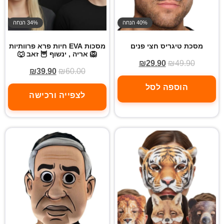
40% הנחה
34% הנחה
מסכת טיגריס חצי פנים
מסכות EVA חיות פרא פרוותיות
🦁 אריה , ינשוף 🦉 זאב 🐺
₪
29.90
₪
49.90
₪
39.90
₪
60.00
הוספה לסל
לצפייה ורכישה