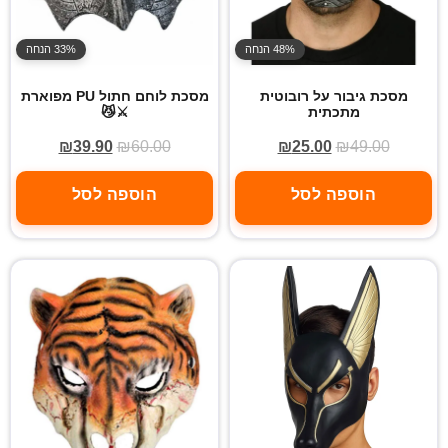
48% הנחה
33% הנחה
מסכת גיבור על רובוטית
מסכת לוחם חתול PU מפוארת
מתכתית
⚔️😼
₪
39.90
₪
60.00
₪
25.00
₪
49.00
הוספה לסל
הוספה לסל