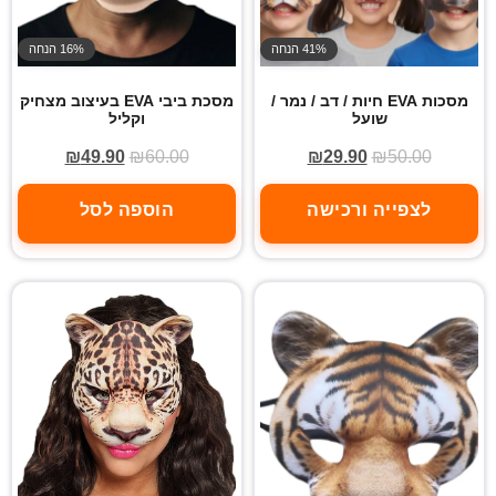
41% הנחה
16% הנחה
מסכות EVA חיות / דב / נמר /
מסכת ביבי EVA בעיצוב מצחיק
שועל
וקליל
₪
49.90
₪
60.00
₪
29.90
₪
50.00
לצפייה ורכישה
הוספה לסל