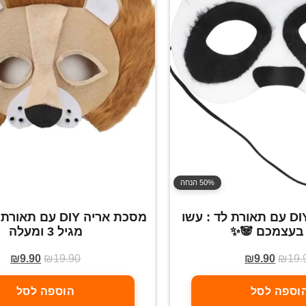
50% הנחה
מסכת פנדה DIY עם תאורת לד : עשו
מסכת אריה DIY עם 
בעצמכם 🐼✨
מגיל 3 ומעלה
₪
9.90
₪
19.90
₪
9.90
₪
19.
וספה לסל
הוספה לסל