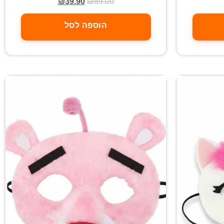
₪
39.90
₪
89.00
הוספה לסל