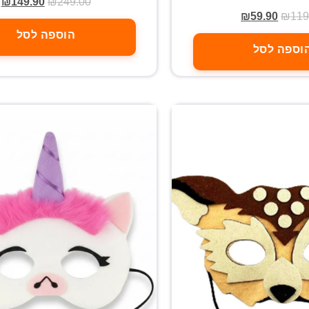
₪
149.90
₪
249.00
₪
59.90
₪
119
הוספה לסל
וספה לסל