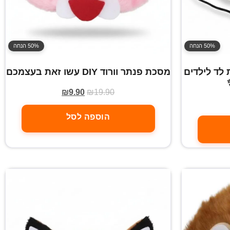
50% הנחה
50% הנחה
עם תאורת לד לילדים
מסכת פנתר וורוד DIY עשו זאת בעצמכם
₪
9.90
₪
19.90
הוספה לסל