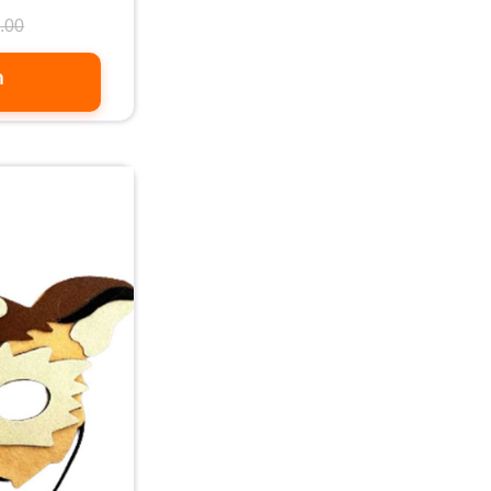
.00
ה