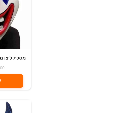
מסכת ליצן מ
.00
ה