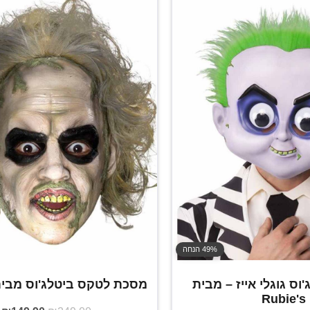
49% הנחה
ס גוגלי אייז – מבית
מסכת לטקס ביטלג'וס מבית bie's
Rubie's