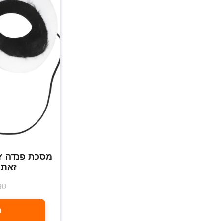
זאת 
90
ה