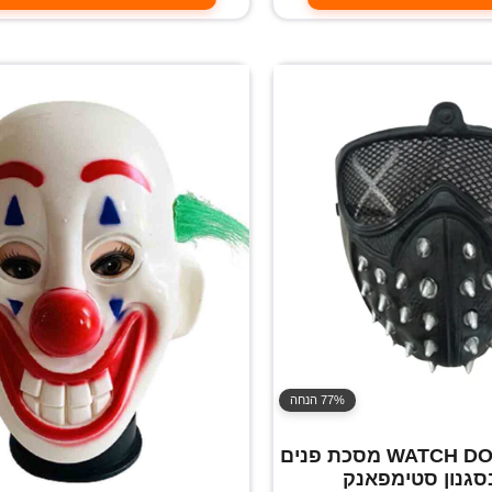
77% הנחה
מסכת ניטים WATCH DOG מסכת פנים
גנון סטימפאנק