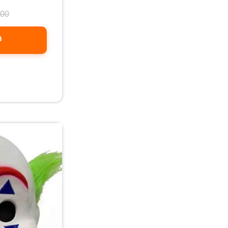
.00
ה