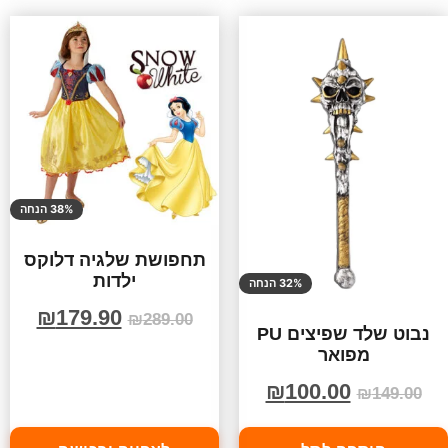
38% הנחה
תחפושת שלגיה דלוקס
ילדות
32% הנחה
₪
179.90
₪
289.00
נבוט שלד שפיצים PU
מפואר
₪
100.00
₪
149.00