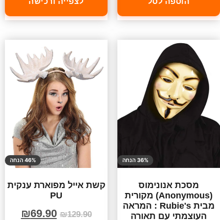
הוספה לסל
לצפייה ורכישה
36% הנחה
46% הנחה
מסכת אנונימוס
קשת אייל מפוארת ענקית
(Anonymous) מקורית
PU
מבית Rubie's : המראה
₪
69.90
₪
129.90
העוצמתי עם תאורה