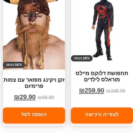
26% הנחה
50% הנחה
תחפושת דלוקס מיילס
מוראלס לילדים
זקן ויקינג מפואר עם צמות
פרימיום
₪
259.90
₪
349.00
₪
29.90
₪
59.90
לצפייה ורכישה
הוספה לסל