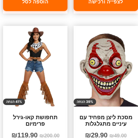
לצפייה ורכישה
הוספה לסל
39% הנחה
41% הנחה
מסכת ליצן מפחיד עם
תחפושת קאו-גירל
עיניים מתגלגלות
פרימיום
₪
119.90
₪
29.90
₪
200.00
₪
49.00