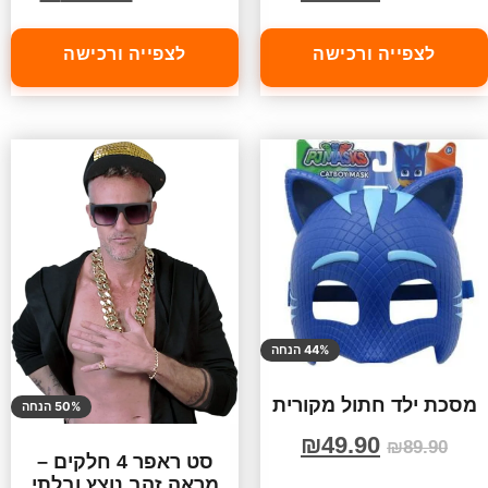
לצפייה ורכישה
לצפייה ורכישה
44% הנחה
מסכת ילד חתול מקורית
50% הנחה
₪
49.90
₪
89.90
סט ראפר 4 חלקים –
מראה זהב נוצץ ובלתי