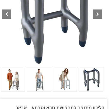
הליכון מתנפח לתחפושת סבא וסבתא – אביזר