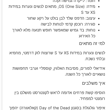
חומר: לייקרה גמישה וקלה
מידה: OS (One Size), מתאים לנשים ונערות במידות
XS עד S
עיצוב: הדפס שלד לבן בולט על רקע שחור
סגירה: רוכסן קדמי לנוחות לבישה
נוחות: בד גמיש שמאפשר חופש תנועה מלא לאורך
כל האירוע
למי זה מתאים
לנשים ונערות במידות XS עד S שרוצות לוק דרמטי, מחמיא
ובלתי נשכח.
אידיאלי לפורים, מסיבות האלווין, קוספליי וערבי תחפושות
נושאיים לאורך כל השנה.
איך משלבים
הוסיפו קשת פרחים אדומה לראש לקונטרסט מושלם בין
רומנטי למפחיד.
איפור גולגולת בסגנון Day of the Dead (קאלאוורה) יהפוך