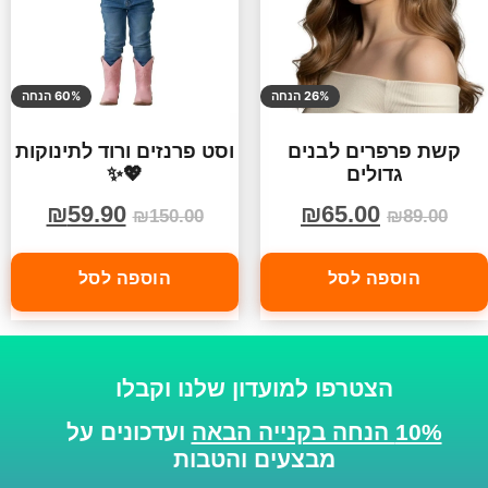
26% הנחה
60% הנחה
קשת פרפרים לבנים
וסט פרנזים ורוד לתינוקות
גדולים
💖✨
₪
59.90
₪
65.00
₪
150.00
₪
89.00
הוספה לסל
הוספה לסל
הצטרפו למועדון שלנו וקבלו
10% הנחה בקנייה הבאה
ועדכונים על
מבצעים והטבות