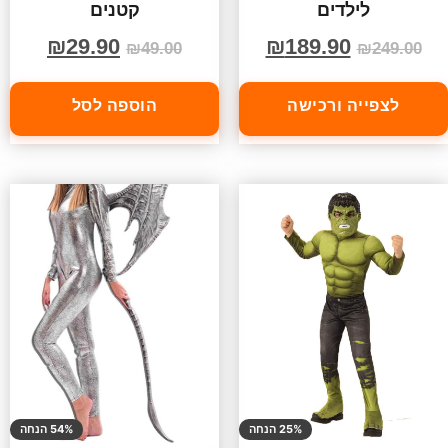
לילדים
קטנים
₪
29.90
₪
189.90
₪
49.00
₪
249.00
לצפייה ורכישה
הוספה לסל
25% הנחה
54% הנחה