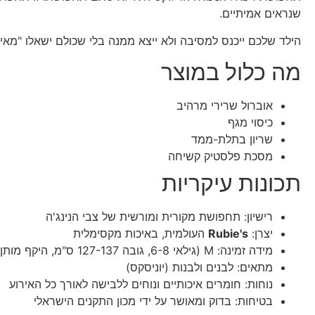
שנראים אמיתיים.
הילד שלכם ייכנס למסיבה ולא ייצא ממנה בלי שכולם ישאלו "מאי
מה כלול במוצר
אוברול שרירי מרהיב
כיסוי מגף
שריון בתלת-ממד
מסכת פלסטיק קשיחה
תכונות עיקריות
רישיון: תחפושת מקורית ומורשית של צבי הנינג'ה
יצרן:
Rubie's
העולמית, באיכות מקסימלית
מידה זמינה: M (גילאי 6-8, גובה 127-137 ס"מ, היקף מותן 69-76 ס"מ, משקל 24-32 ק"ג)
מתאים: לבנים ולבנות (יוניסקס)
נוחות: חומרים איכותיים ונוחים ללבישה לאורך כל האירוע
בטיחות: בדוק ומאושר על ידי מכון התקנים הישראלי