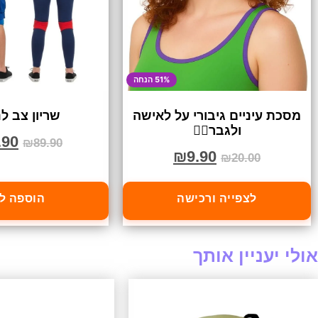
51% הנחה
מסכת עיניים גיבורי על לאישה
שריון צב לנ
ולגבר🦸‍♀️
.90
₪
89.90
₪
9.90
₪
20.00
לצפייה ורכישה
הוספה ל
אולי יעניין אותך