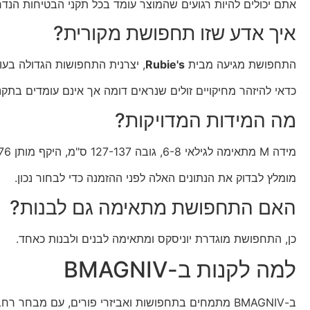
אתם יכולים להיות רגועים שהמוצר עומד בכל תקני הבטיחות הנדר
איך אדע שזו תחפושת מקורית?
התחפושת מגיעה מבית
Rubie's
, יצרנית התחפושות הגדולה בעול
כדאי להיזהר מחיקויים זולים שנראים דומה אך אינם עומדים בתקנ
מה המידות המדויקות?
מידה M מתאימה לגילאי 6-8, גובה 127-137 ס"מ, היקף מותן 69-76 ס"מ, היקף חזה וירכיים 74-81 ס"מ, ומשקל 24-32 ק"ג.
מומלץ לבדוק את הנתונים האלה לפני ההזמנה כדי לבחור נכון.
האם התחפושת מתאימה גם לבנות?
כן, התחפושת מוגדרת יוניסקס ומתאימה לבנים ולבנות כאחד.
למה לקנות ב-BMAGNIV
ב-BMAGNIV מתמחים בתחפושות ואביזרי פורים, עם מבחר רחב לכל הגילים וכל הסגנונות.