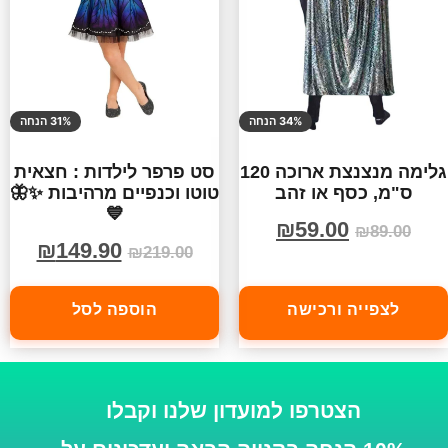
34% הנחה
31% הנחה
גלימה מנצנצת ארוכה 120
סט פרפר לילדות : חצאית
ס"מ, כסף או זהב
טוטו וכנפיים מרהיבות ✨🦋
💙
₪
59.00
₪
89.00
₪
149.90
₪
219.00
לצפייה ורכישה
הוספה לסל
הצטרפו למועדון שלנו וקבלו