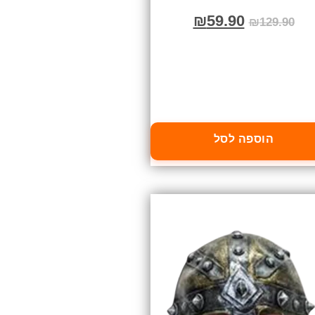
₪
59.90
₪
129.90
הוספה לסל