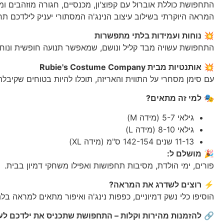
התחפושת כוללת אוברול עם קפוצ'ון, מכנסיים, חגורה מוזהבים ו
המראה היוקרתי בשילוב עיצוב הנינג'ה המסתורי יעניק לילדכם תח
💥
נוחות ועמידות בלתי מתפשרות
התחפושת עשויה מבד קליל ונושם, שמאפשר תנועה חופשית ונוחה
💥
אותנטיות מבית Rubie's Costume Company
עם סימן מסחרי על התווית והאריזה, תוכלו להיות בטוחים שקיבלתם
🎭
למי זה מתאים?
גילאי 5-7 (מידה M)
גילאי 8-10 (מידה L)
11-13 שנים 142-154 ס"מ (מידה XL)
🎉
מושלם ל:
פורים, ימי הולדת, מסיבות תחפושות ואפילו משחקי דמיון בבית.
⚡
רוצים לשדרג את המראה?
הוסיפו כלי נשק דמיוניים, כפפות נינג'ה ואיפור מתאים למראה בל
🔗
להזמנות מהירות וקלות – התחפושת שתכניס את ילדכם לעו