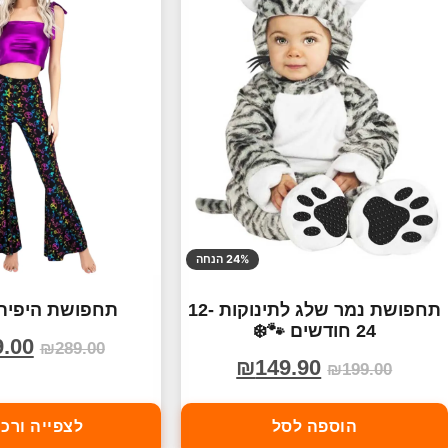
24% הנחה
תחפושת נמר שלג לתינוקות 12-
תחפושת היפית
24 חודשים 🐾❄️
9.00
₪
289.00
₪
149.90
₪
199.00
הוספה לסל
לצפייה ורכ