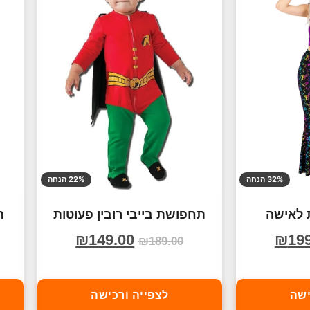
32% הנחה
22% הנחה
 לאישה
תחפושת בייבי רובין פעוטות
ת
₪
149.00
₪
19
₪
189.00
ישה
לצפייה ורכישה