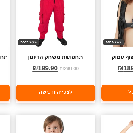
24% הנחה
20% הנחה
וף עמוק
תחפושת משחק הדיונון
תחפ
₪
199.90
₪
18
₪
249.00
ל
לצפייה ורכישה