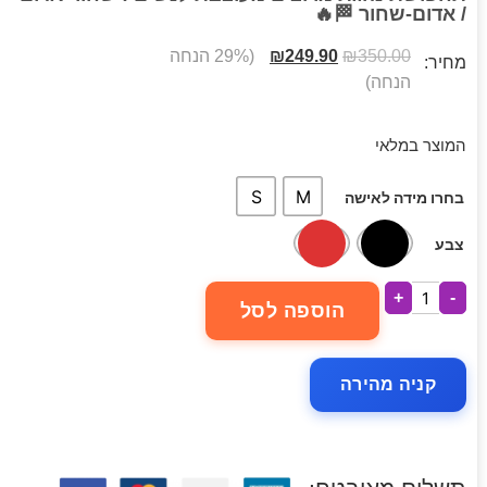
/ אדום-שחור 🏁🔥
350.00
₪
249.90
₪
(29% הנחה
מחיר:
הנחה)
המוצר במלאי
S
M
בחרו מידה לאישה
צבע
+
-
הוספה לסל
קניה מהירה