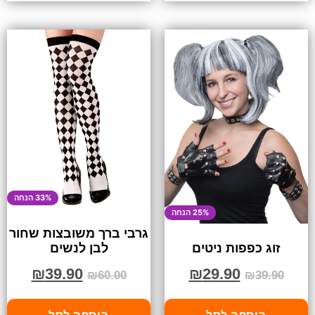
33% הנחה
25% הנחה
גרבי ברך משובצות שחור
לבן לנשים
זוג כפפות ניטים
₪
39.90
₪
29.90
₪
60.00
₪
39.90