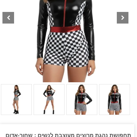
תחפושת נהגת מרוצים מעוצבת לנשים : שחור-אדום