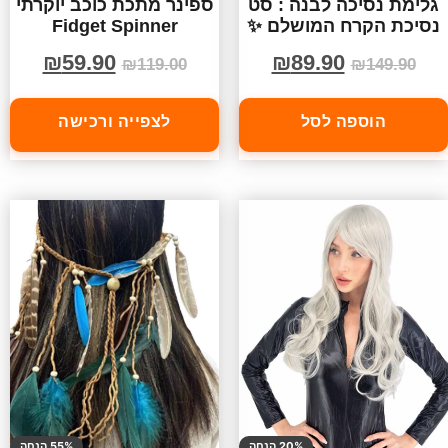
גלימת נסיכה לבנה : סט
ספינר מתכת כוכב יוקרתי
נסיכת הקרח המושלם ✨
Fidget Spinner
₪
59.90
₪
89.90
₪
119.00
₪
149.90
הוספה לסל
לצפייה ורכישה
20% הנחה
55% הנחה