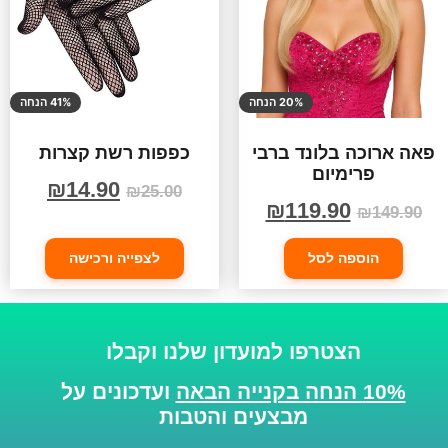
20% הנחה
41% הנחה
פאה ארוכה בלונד ברבי
כפפות רשת קצרות
פרימיום
₪
14.90
₪
25.00
₪
119.90
₪
149.90
הוספה לסל
לצפייה ורכישה
הצטרפו למועדון שלנו וקבלו
10% הנחה בקנייה הבאה
ועדכונים על
מבצעים והטבות