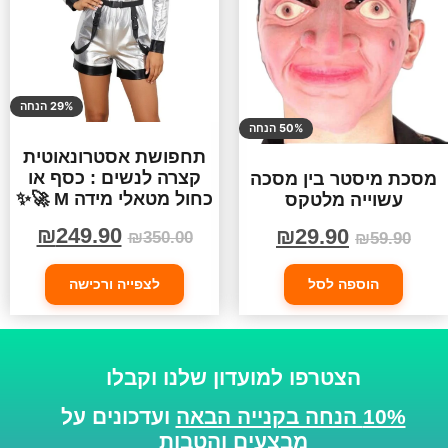
29% הנחה
50% הנחה
תחפושת אסטרונאוטית
קצרה לנשים : כסף או
מסכת מיסטר בין מסכה
כחול מטאלי מידה M 🚀✨
עשוייה מלטקס
₪
249.90
₪
29.90
₪
350.00
₪
59.90
הוספה לסל
לצפייה ורכישה
הצטרפו למועדון שלנו וקבלו
10% הנחה בקנייה הבאה
ועדכונים על
מבצעים והטבות