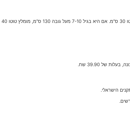
לגבי 
שים.