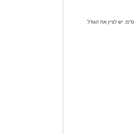
החצאית, אם הילדה בגיל 4-6 עד גובה 130 ס"מ, מומלץ טוטו 30 ס"מ. אם היא בגיל 7-10 מעל גובה 130 ס"מ, מומלץ טוטו 40 ס"מ. יש לציין את הגודל