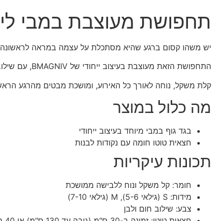
תחפושת מעוצבת במבי ליל
יש משהו קסום ברגע שהיא מסתכלת על עצמה במראה לראשונה ו
התחפושת הזאת מעוצבת בעיצוב ייחודי של BMAGNIV, עם שילוב חום ולבן שמזכיר ממש את הצבייה האהובה.
קלת משקל, נוחה לאורך כל האירוע, ומושכת מבטים מהרגע הראשו
מה כלול במוצר
בגד גוף במבי מיוחד בעיצוב ייחודי
חצאית טוטו חומה עם נקודות לבנות
תכונות עיקריות
חומר: קל משקל ונוח ללבישה ממושכת
מידות: S (גילאי 5-6), M (גילאי 7-10)
צבע: שילוב חום ולבן
חצאית טוטו: זמינה ב-30 ס"מ (גובה עד 130 ס"מ) או 40 ס"מ (מעל 130 ס"מ) לפי בחירה בהערות ההזמנה