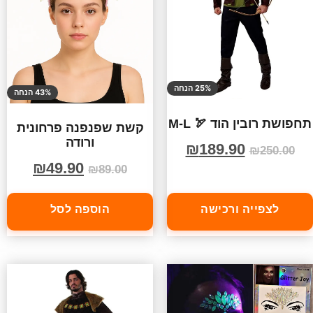
25% הנחה
43% הנחה
תחפושת רובין הוד 🏹 M-L
קשת שפנפנה פרחונית
ורודה
₪
189.90
₪
250.00
₪
49.90
₪
89.00
לצפייה ורכישה
הוספה לסל