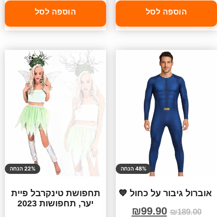
הוספה לסל
הוספה לסל
48% הנחה
22% הנחה
אוברול גיבור על כחול 💙
תחפושת טינקרבל פיית
יער, תחפושות 2023
₪
99.90
₪
189.00