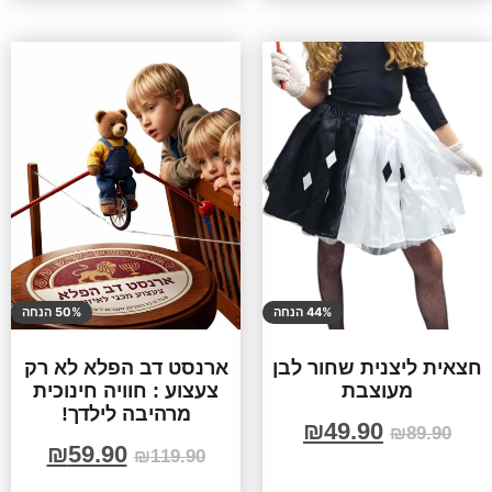
44% הנחה
50% הנחה
חצאית ליצנית שחור לבן
ארנסט דב הפלא לא רק
מעוצבת
צעצוע : חוויה חינוכית
מרהיבה לילדך!
₪
49.90
₪
89.90
₪
59.90
₪
119.90