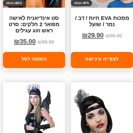
41% הנחה
40% הנחה
מסכות EVA חיות / דב /
סט אינדיאנית לאישה
נמר / שועל
מפואר 2 חלקים: סרט
ראש וזוג עגילים
₪
29.90
₪
50.00
₪
35.00
₪
59.00
לצפייה ורכישה
הוספה לסל