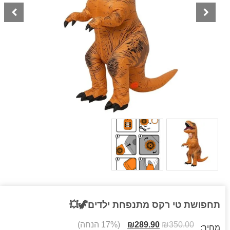
תחפושת טי רקס מתנפחת ילדים🦖💥
350.00
₪
289.90
₪
(17% הנחה)
מחיר: