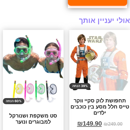
אולי יעניין אותך
39% הנחה
תחפושת לוק סקיי ווקר
60% הנחה
טייס חלל מסע בין כוכבים
ילדים
סט משקפת ושנורקל
למבוגרים ונוער
₪
149.90
₪
249.00