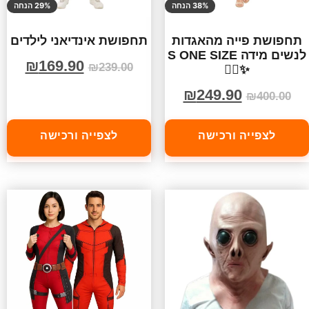
38% הנחה
29% הנחה
תחפושת פייה מהאגדות
תחפושת אינדיאני לילדים
לנשים מידה S ONE SIZE
₪
169.90
₪
239.00
✨🧚‍♀️
₪
249.90
₪
400.00
לצפייה ורכישה
לצפייה ורכישה