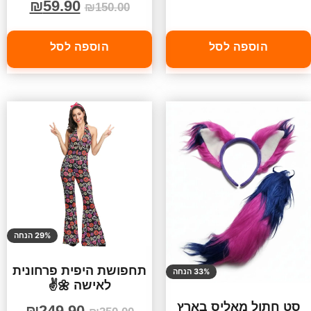
₪
59.90
₪
150.00
הוספה לסל
הוספה לסל
29% הנחה
תחפושת היפית פרחונית
33% הנחה
לאישה 🌼✌️
סט חתול מאליס בארץ
₪
249.90