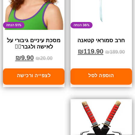
36% הנחה
51% הנחה
חרב סמוראי קטאנה
מסכת עיניים גיבורי על
לאישה ולגבר🦸‍♀️
₪
119.90
₪
189.90
₪
9.90
₪
20.00
הוספה לסל
לצפייה ורכישה