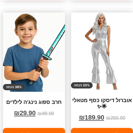
25% הנחה
38% הנחה
אוברול דיסקו כסף מטאלי
חרב ספוג נינג'ה לילדים
🌟✨
₪
29.90
₪
49.00
₪
189.90
₪
250.00