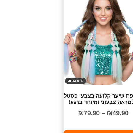
51% הנחה
ת שיער קלועה בצבעי פסטל
למראה צבעוני ומיוחד ברגע!
₪
79.90
–
₪
49.90