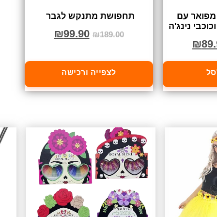
 מפואר עם
תחפושת מתנקש לגבר
כוכבי נינג'ה
₪
99.90
₪
189.00
₪
89.
סל
לצפייה ורכישה