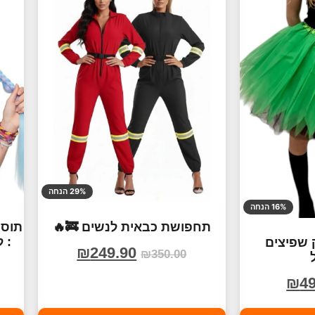
29% הנחה
16% הנחה
תחפושת כבאית לנשים 🚒🔥
תוספ
: 
 שפיצים
₪
249.90
₪
350.00
₪
49