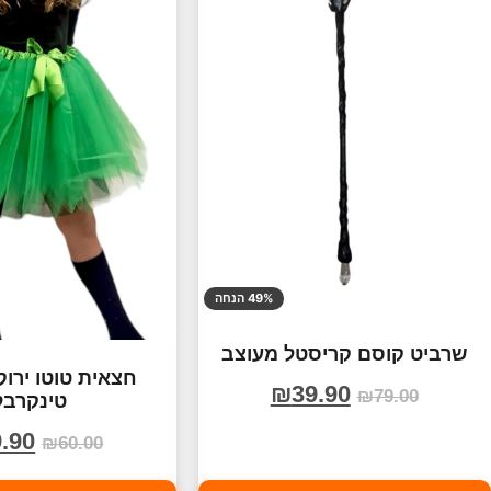
49% הנחה
שרביט קוסם קריסטל מעוצב
חצאית טוטו ירוק
₪
39.90
₪
79.00
טינקרבל
.90
₪
60.00