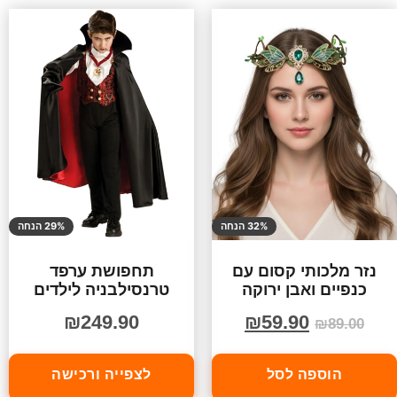
32% הנחה
29% הנחה
נזר מלכותי קסום עם
תחפושת ערפד
כנפיים ואבן ירוקה
טרנסילבניה לילדים
₪
249.90
₪
59.90
₪
89.00
הוספה לסל
לצפייה ורכישה