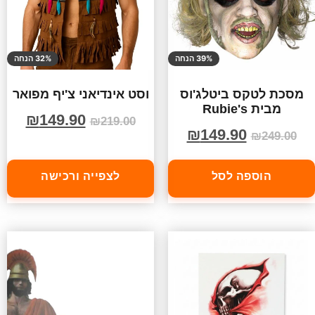
39% הנחה
32% הנחה
מסכת לטקס ביטלג'וס
וסט אינדיאני צ'יף מפואר
מבית Rubie's
₪
149.90
₪
219.00
₪
149.90
₪
249.00
הוספה לסל
לצפייה ורכישה