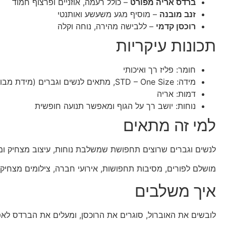
ברדס אריה מפורט
– כולל רעמה, אוזניים ופרצוף חמוד
זנב מובנה
– מוסיף מגע משעשע ואותנטי
רוכסן קדמי
– ללבישה מהירה, נוחה וקלה
תכונות עיקריות
חומר: פליז רך ואיכותי
מידה: STD – One Size, מתאים לנשים וגברים (מידת מבוגרים אחידה)
דמות: אריה
נוחות: יושב רך על הגוף ומאפשר תנועה חופשית
למי זה מתאים
לנשים וגברים שרוצים תחפושת שמשלבת נוחות, עיצוב מצחיק ו
מושלם לפורים, מסיבות תחפושות, אירועי חברה, צילומים מצחיקים
איך משלבים
לובשים את האוברול, סוגרים את הרוכסן, ומעלים את הברדס לא