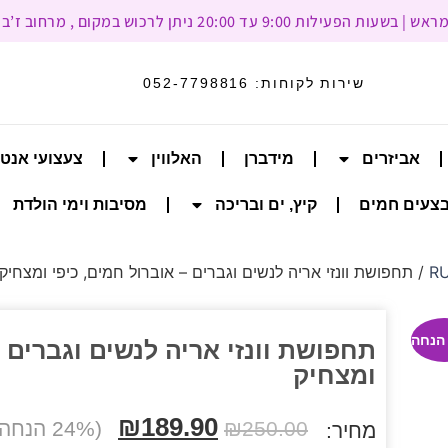
עד 20:00 ניתן לרכוש במקום , מרחוב ז’בוטינסקי 93, רמת גן
שירות לקוחות:
052-7798816
אביזרים
מידברן
האלווין
צעצועי אנט
צעים חמים
קיץ, ים ובריכה
מסיבות וימי הולדת
/ תחפושת וונזי אריה לנשים וגברים – אוברול חמים, כיפי ומצחיק
תחפושת וונזי אריה לנשים וגברים –
ומצחיק
₪
189.90
250.00
₪
(24% הנחה)
מחיר: