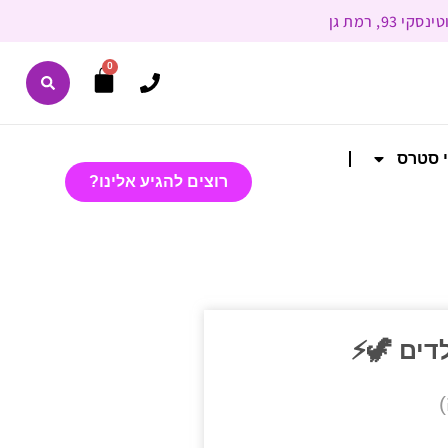
0
י סטרס
רוצים להגיע אלינו?
דים 🦖⚡