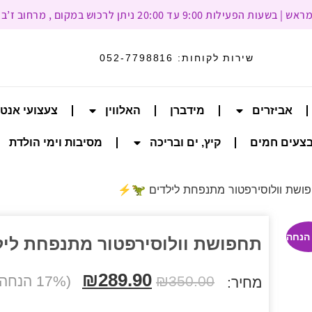
עד 20:00 ניתן לרכוש במקום , מרחוב ז’בוטינסקי 93, רמת גן
שירות לקוחות:
052-7798816
אביזרים
מידברן
האלווין
צעצועי אנט
צעים חמים
קיץ, ים ובריכה
מסיבות וימי הולדת
ושת וולוסירפטור מתנפחת לילדים 🦖⚡
תחפושת וולוסירפטור מתנפחת ליל
₪
289.90
350.00
₪
(17% הנחה)
מחיר: