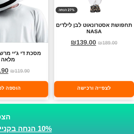
27% הנחה
תחפושת אסטרונאוט לבן לילדים
NASA
₪
139.00
₪
189.00
מסכת די ג'יי מר
מלאה
.90
₪
119.90
לצפייה ורכישה
הוספה לס
הצט
10% הנחה בקנייה הבאה