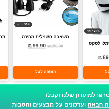
33% הנחה
25% הנחה
משאבה חשמלית מהירה
שמלו לטקס
₪
99.90
₪
150.00
₪
89
ל
הוספה לסל
רפו למועדון שלנו וקבלו
ועדכונים על מבצעים והטבות