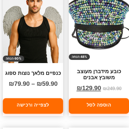
48% הנחה
60% הנחה
כובע מידברן מעוצב
כנפיים מלאך נוצות ספוג
משובץ אבנים
₪
79.90
–
₪
59.90
₪
129.90
₪
249.90
הוספה לסל
לצפייה ורכישה