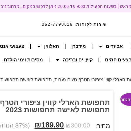
עד 20:00 ניתן לרכוש במקום , מרחוב ז’בוטינסקי 93, רמת גן
שירות לקוחות:
052-7798816
אביזרים
מידברן
האלווין
צעצועי אנט
צעים חמים
קיץ, ים ובריכה
מסיבות וימי הולדת
הארלי קווין ציפורי הטרף נשים נערות, תחפושת לאישה תחפושות 2023
תחפושת הארלי קווין ציפורי הטרף 
תחפושת לאישה תחפושות 2023
₪
189.90
300.00
₪
(37% הנחה הנחה)
מחיר: