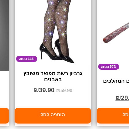
33% הנחה
57% הנחה
גרביון רשת מפואר משובץ
באבנים
 המהלכים
₪
39.90
₪
59.90
₪
29
סל
הוספה לסל