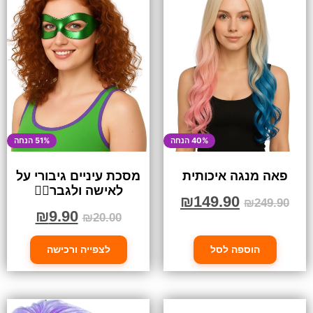
40% הנחה
51% הנחה
פאה מנגה איכותית
מסכת עיניים גיבורי על
לאישה ולגבר🦸‍♀️
₪
149.90
₪
249.90
₪
9.90
₪
20.00
הוספה לסל
לצפייה ורכישה