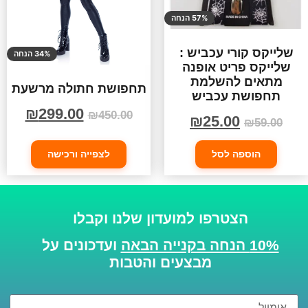
57% הנחה
שלייקס קורי עכביש :
34% הנחה
שלייקס פריט אופנה
מתאים להשלמת
תחפושת חתולה מרשעת
תחפושת עכביש
₪
299.00
₪
450.00
₪
25.00
₪
59.00
הוספה לסל
לצפייה ורכישה
הצטרפו למועדון שלנו וקבלו
10% הנחה בקנייה הבאה
ועדכונים על
מבצעים והטבות