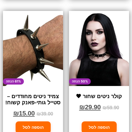
50% הנחה
61% הנחה
קולר ניטים שחור 🖤
צמיד ניטים מחודדים –
סטייל גותי-פאנק קשוח!
₪
29.90
₪
59.90
₪
15.00
₪
39.00
הוספה לסל
הוספה לסל