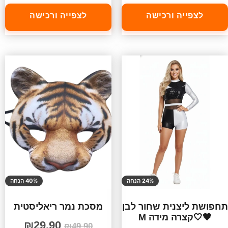
לצפייה ורכישה
לצפייה ורכישה
24% הנחה
40% הנחה
תחפושת ליצנית שחור לבן
מסכת נמר ריאליסטית
🖤🤍קצרה מידה M
₪
29.90
₪
49.90