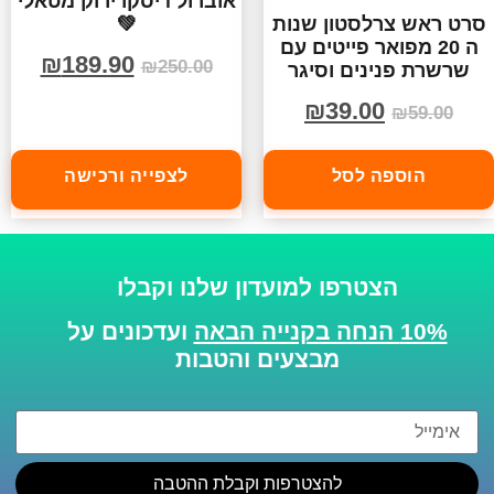
אוברול דיסקו ירוק מטאלי
💚
סרט ראש צרלסטון שנות
ה 20 מפואר פייטים עם
₪
189.90
₪
250.00
שרשרת פנינים וסיגר
₪
39.00
₪
59.00
הוספה לסל
לצפייה ורכישה
הצטרפו למועדון שלנו וקבלו
10% הנחה בקנייה הבאה
ועדכונים על
מבצעים והטבות
להצטרפות וקבלת ההטבה