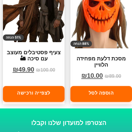
51% הנחה
88% הנחה
צעיף פסטיבלים מעוצב
עם סיכה 🏜️
מסכת דלעת מפחידה
הלוויין
₪
49.90
₪
100.00
₪
10.00
₪
89.00
הוספה לסל
לצפייה ורכישה
הצטרפו למועדון שלנו וקבלו