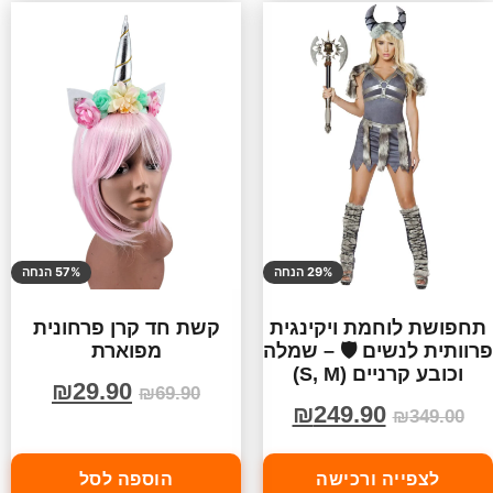
29% הנחה
57% הנחה
תחפושת לוחמת ויקינגית
קשת חד קרן פרחונית
פרוותית לנשים 🛡️ – שמלה
מפוארת
וכובע קרניים (S, M)
₪
29.90
₪
69.90
₪
249.90
₪
349.00
לצפייה ורכישה
הוספה לסל