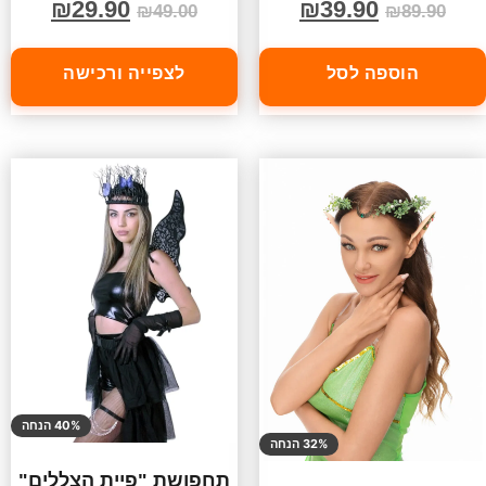
₪
29.90
₪
39.90
₪
49.00
₪
89.90
הוספה לסל
לצפייה ורכישה
40% הנחה
32% הנחה
תחפושת "פיית הצללים"