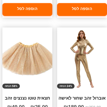
הוספה לסל
הוספה לסל
24% הנחה
58% הנחה
אוברול זהב שחור לאישה
חצאית טוטו נצנצים זהב
₪
49.00
–
₪
25.00
₪
189.90