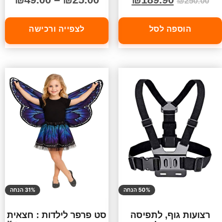
₪
250.00
הוספה לסל
לצפייה ורכישה
50% הנחה
31% הנחה
רצועות גוף, לתפיסה
סט פרפר לילדות : חצאית