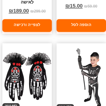
לאישה
₪
15.00
₪
59.00
₪
189.00
₪
299.00
הוספה לסל
לצפייה ורכישה
44% הנחה