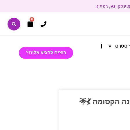
0
י סטרס
רוצים להגיע אלינו?
ה הקסומה 💃🌟