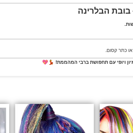
 בובת הבלרינה
ות.
או כתר קסום.
מיון ויופי עם תחפושת ברבי המהממת!
💃💖