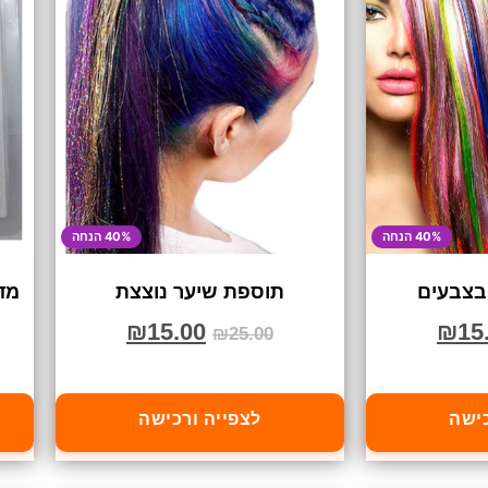
40% הנחה
40% הנחה
בצבעים
תוספת שיער נוצצת
מד
₪
15.00
₪
15
₪
25.00
כישה
לצפייה ורכישה