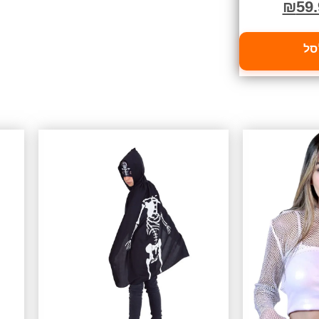
₪
59.
סל