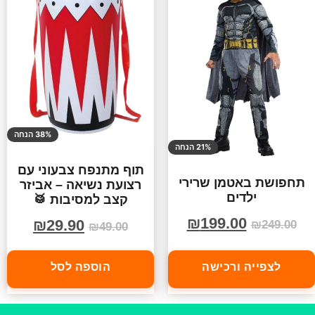
38% הנחה
21% הנחה
תוף מתנפח צבעוני עם
תחפושת באטמן שרירי
רצועת נשיאה – אביזר
ילדים
קצב למסיבות 🥁
₪
199.00
₪
29.90
₪
249.00
₪
49.00
לצפייה ורכישה
הוספה לסל