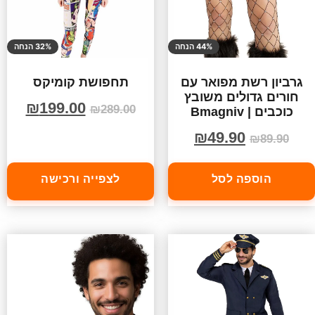
44% הנחה
32% הנחה
גרביון רשת מפואר עם
תחפושת קומיקס
חורים גדולים משובץ
₪
199.00
₪
289.00
כוכבים | Bmagniv
₪
49.90
₪
89.90
הוספה לסל
לצפייה ורכישה