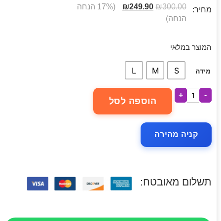
300.00
₪
249.90
₪
(17% הנחה
מחיר:
הנחה)
המוצר במלאי
L
M
S
מידה
+
-
הוספה לסל
קניה מהירה
תשלום מאובטח: