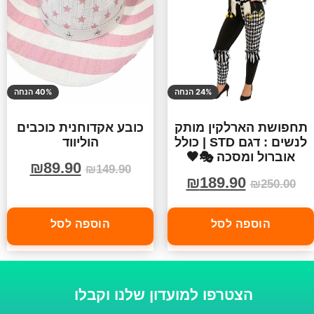
24% הנחה
40% הנחה
תחפושת הארלקין מותק
כובע אקדוחנית כוכבים
לנשים : דגם STD | כולל
הוליווד
אוברול ומסכה 🎭🖤
₪
89.90
₪
149.90
₪
189.90
₪
250.00
הוספה לסל
הוספה לסל
הצטרפו למועדון שלנו וקבלו