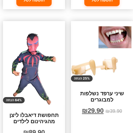
25% הנחה
שיני ערפד נשלפות
למבוגרים
64% הנחה
₪
29.90
₪
39.90
תחפושת דיאבלו ליצן
מהגיהינום לילדים
₪
89.90