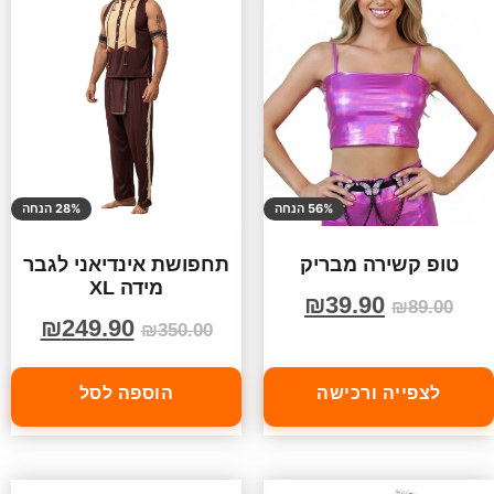
56% הנחה
28% הנחה
טופ קשירה מבריק
תחפושת אינדיאני לגבר
מידה XL
₪
39.90
₪
89.00
₪
249.90
₪
350.00
לצפייה ורכישה
הוספה לסל