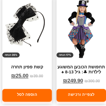
17% הנחה
35% הנחה
תחפושת הכובען המשוגע
קשת פפיון תחרה
לילדות 🎩: גיל 8-13 ♠️
₪
25.00
₪
39.00
₪
249.90
₪
300.00
לצפייה ורכישה
הוספה לסל