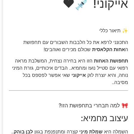
אייקוני! 💉❤️
✨ תיאור כללי
התכונני לרפא את כל הלבבות השבורים עם תחפושת
ה
אחות הקלאסית
שכולם מכירים ואוהבים!
תחפושת האחות
הזו היא בחירה נצחית, המשלבת מראה
רפואי עם סטייל נועז ומחמיא.. הבדים איכותיים, גזרת המיני
נוחה, והיא יוצרת לוק
אייקוני
שאי אפשר לפספס בכל
מסיבה..
🎀 למה תבחרי בתחפושת הזו?
עיצוב מחמיא:
השמלה היא
שמלת מיני
קצרה ומתנפנפת בגוון
לבן בוהק
..