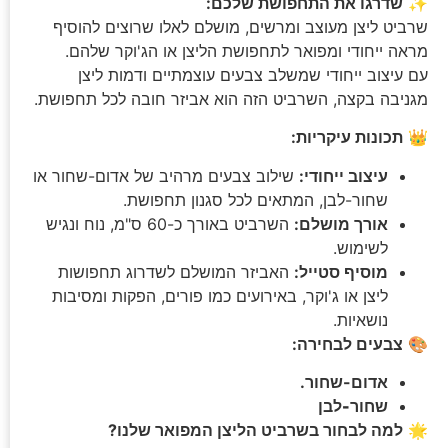
✨
שדרגו את התחפושת שלכם:
שרביט ליצן מעוצב ומרשים, מושלם לאלו שרוצים להוסיף
מראה ייחודי ומפואר לתחפושת הליצן או הג'וקר שלהם.
עם עיצוב ייחודי שמשלב צבעים עוצמתיים ודמות ליצן
מגניבה בקצה, השרביט הזה הוא אביזר חובה לכל תחפושת.
👑
תכונות עיקריות:
עיצוב ייחודי:
שילוב צבעים מרהיב של אדום-שחור או
שחור-לבן, המתאים לכל סגנון תחפושת.
אורך מושלם:
השרביט באורך כ-60 ס"מ, נוח ונגיש
לשימוש.
מוסיף סטייל:
האביזר המושלם לשדרוג תחפושות
ליצן או ג'וקר, באירועים כמו פורים, הפקות ומסיבות
נושאיות.
🎨
צבעים לבחירה:
אדום-שחור.
שחור-לבן
🌟
למה לבחור בשרביט הליצן המפואר שלנו?