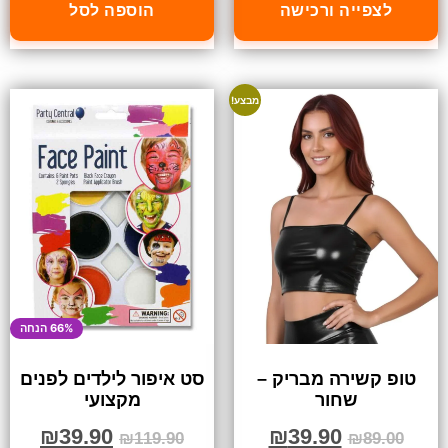
לצפייה ורכישה
הוספה לסל
מבצע!
66% הנחה
טופ קשירה מבריק –
סט איפור לילדים לפנים
שחור
מקצועי
₪
39.90
₪
39.90
₪
119.90
₪
89.00