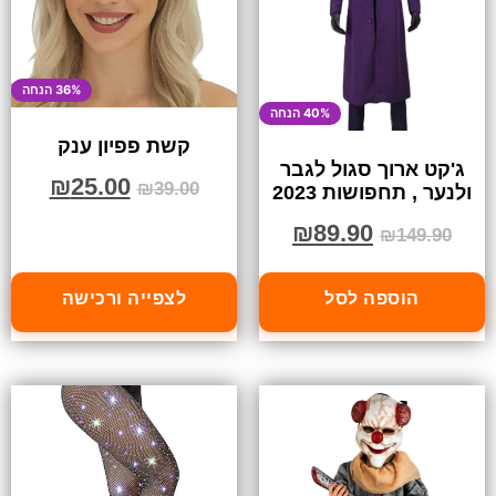
36% הנחה
40% הנחה
קשת פפיון ענק
ג'קט ארוך סגול לגבר
₪
25.00
₪
39.00
ולנער , תחפושות 2023
₪
89.90
₪
149.90
הוספה לסל
לצפייה ורכישה