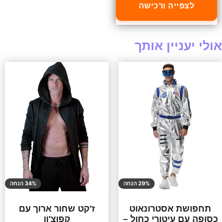
לצפייה ורכישה
אולי יעניין אותך
29% הנחה
34% הנחה
תחפושת אסטרונאוט
ז'קט שחור ארוך עם
כסופה עם עיטורי כחול –
קפוצ'ון