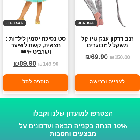
54% הנחה
40% הנחה
זנב דרקון ענק PU קל
סט נסיכה יסמין לילדות :
משקל למבוגרים
חצאית, קשת לשיער
ושרביט ✨👑
₪
69.90
₪
150.00
₪
89.90
₪
149.90
לצפייה ורכישה
הוספה לסל
הצטרפו למועדון שלנו וקבלו
10% הנחה בקנייה הבאה
ועדכונים על
מבצעים והטבות