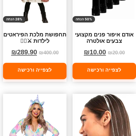
50% הנחה
28% הנחה
אודם איפור פנים מקצועי
תחפושת מלכת הפיראטים
צבעים אולטרה
לילדות ⚔️🏴‍☠️
₪
289.90
₪
10.00
₪
400.00
₪
20.00
לצפייה ורכישה
לצפייה ורכישה