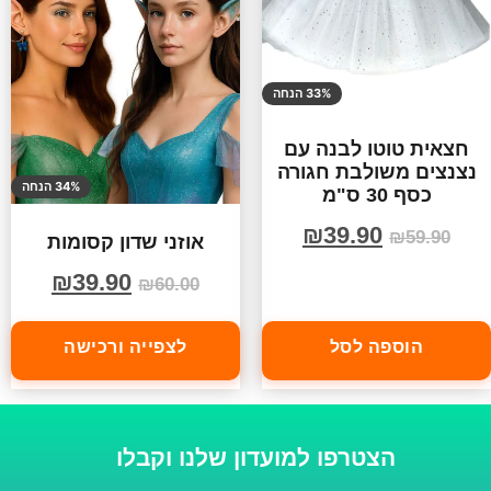
33% הנחה
חצאית טוטו לבנה עם
נצנצים משולבת חגורה
34% הנחה
כסף 30 ס"מ
₪
39.90
₪
59.90
אוזני שדון קסומות
₪
39.90
₪
60.00
הוספה לסל
לצפייה ורכישה
הצטרפו למועדון שלנו וקבלו