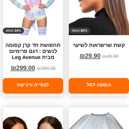
40% הנחה
26% הנחה
קשת שרשראות לשיער
תחפושת חד קרן קסומה
לנשים : דגם פרימיום
₪
29.90
₪
49.90
מבית Leg Avenue
₪
299.00
₪
399.00
הוספה לסל
לצפייה ורכישה