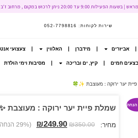
עד 20:00 ניתן לרכוש במקום , מרחוב ז’בוטינסקי 93, רמת גן
שירות לקוחות:
052-7798816
אביזרים
מידברן
האלווין
צעצועי אנט
צעים חמים
קיץ, ים ובריכה
מסיבות וימי הולדת
יית יער ירוקה : מעוצבת ✨🍀
שמלת פיית יער ירוקה : מעוצבת ✨
₪
249.90
350.00
₪
(29% הנחה הנחה)
מחיר: