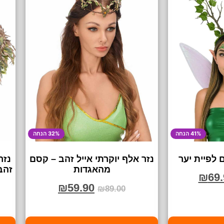
41% הנחה
32% הנחה
 לפיית יער
נזר אלף יוקרתי אייל זהב – קסם
נזר
מהאגדות
זהב 
₪
69.
₪
59.90
₪
89.00