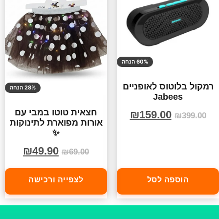
60% הנחה
רמקול בלוטוס לאופניים
28% הנחה
Jabees
חצאית טוטו במבי עם
₪
159.00
₪
399.00
אורות מפוארת לתינוקות
✨
₪
49.90
₪
69.00
הוספה לסל
לצפייה ורכישה