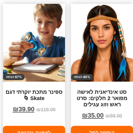
40% הנחה
67% הנחה
סט אינדיאנית לאישה
ספינר מתכת יוקרתי דגם
מפואר 2 חלקים: סרט
Skate 🌀
ראש וזוג עגילים
₪
39.90
₪
119.00
₪
35.00
₪
59.00
הוספה לסל
לצפייה ורכישה